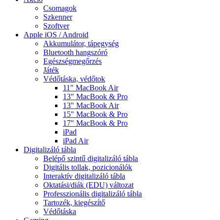
Csomagok
Szkenner
Szoftver
Apple iOS / Android
Akkumulátor, tápegység
Bluetooth hangszóró
Egészségmegőrzés
Játék
Védőtáska, védőtok
11" MacBook Air
13" MacBook & Pro
13" MacBook Air
15" MacBook & Pro
17" MacBook & Pro
iPad
iPad Air
Digitalizáló tábla
Belépő szintű digitalizáló tábla
Digitális tollak, pozicionálók
Interaktív digitalizáló tábla
Oktatási/diák (EDU) változat
Professzionális digitalizáló tábla
Tartozék, kiegészítő
Védőtáska