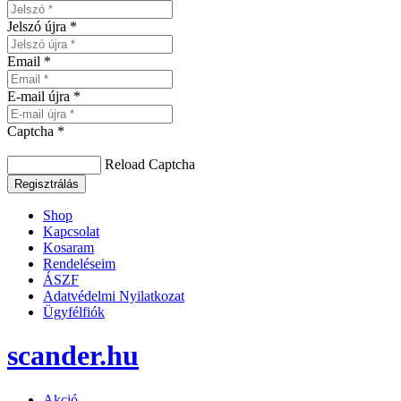
Jelszó újra *
Email *
E-mail újra *
Captcha *
Reload Captcha
Regisztrálás
Shop
Kapcsolat
Kosaram
Rendeléseim
ÁSZF
Adatvédelmi Nyilatkozat
Ügyfélfiók
scander.hu
Akció