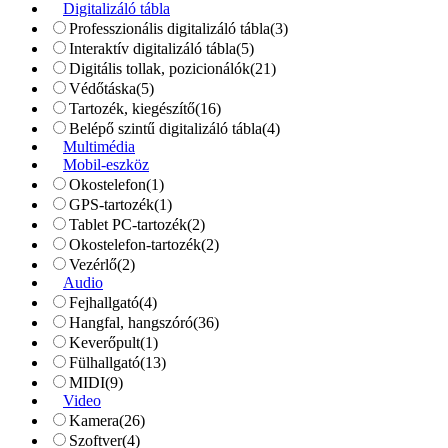
Digitalizáló tábla
Professzionális digitalizáló tábla
(3)
Interaktív digitalizáló tábla
(5)
Digitális tollak, pozicionálók
(21)
Védőtáska
(5)
Tartozék, kiegészítő
(16)
Belépő szintű digitalizáló tábla
(4)
Multimédia
Mobil-eszköz
Okostelefon
(1)
GPS-tartozék
(1)
Tablet PC-tartozék
(2)
Okostelefon-tartozék
(2)
Vezérlő
(2)
Audio
Fejhallgató
(4)
Hangfal, hangszóró
(36)
Keverőpult
(1)
Fülhallgató
(13)
MIDI
(9)
Video
Kamera
(26)
Szoftver
(4)