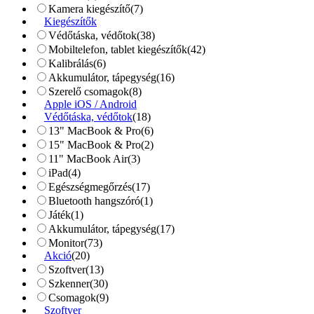
Kamera kiegészítő
(7)
Kiegészítők
Védőtáska, védőtok
(38)
Mobiltelefon, tablet kiegészítők
(42)
Kalibrálás
(6)
Akkumulátor, tápegység
(16)
Szerelő csomagok
(8)
Apple iOS / Android
Védőtáska, védőtok
(18)
13" MacBook & Pro
(6)
15" MacBook & Pro
(2)
11" MacBook Air
(3)
iPad
(4)
Egészségmegőrzés
(17)
Bluetooth hangszóró
(1)
Játék
(1)
Akkumulátor, tápegység
(17)
Monitor
(73)
Akció
(20)
Szoftver
(13)
Szkenner
(30)
Csomagok
(9)
Szoftver