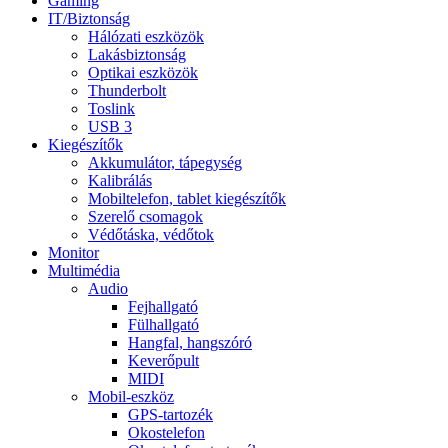
Gaming
IT/Biztonság
Hálózati eszközök
Lakásbiztonság
Optikai eszközök
Thunderbolt
Toslink
USB 3
Kiegészítők
Akkumulátor, tápegység
Kalibrálás
Mobiltelefon, tablet kiegészítők
Szerelő csomagok
Védőtáska, védőtok
Monitor
Multimédia
Audio
Fejhallgató
Fülhallgató
Hangfal, hangszóró
Keverőpult
MIDI
Mobil-eszköz
GPS-tartozék
Okostelefon