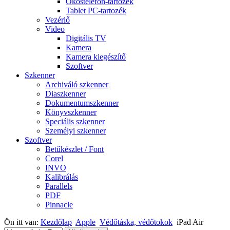
Okostelefon-tartozék
Tablet PC-tartozék
Vezérlő
Video
Digitális TV
Kamera
Kamera kiegészítő
Szoftver
Szkenner
Archiváló szkenner
Diaszkenner
Dokumentumszkenner
Könyvszkenner
Speciális szkenner
Személyi szkenner
Szoftver
Betűkészlet / Font
Corel
INVO
Kalibrálás
Parallels
PDF
Pinnacle
Ön itt van:
Kezdőlap
Apple
Védőtáska, védőtokok
iPad Air