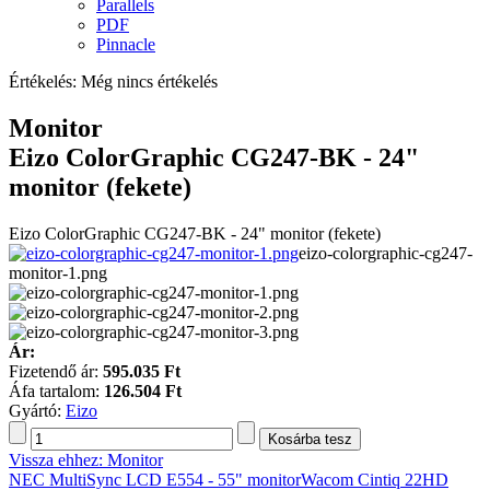
Parallels
PDF
Pinnacle
Értékelés: Még nincs értékelés
Monitor
Eizo ColorGraphic CG247-BK - 24"
monitor (fekete)
Eizo ColorGraphic CG247-BK - 24" monitor (fekete)
eizo-colorgraphic-cg247-
monitor-1.png
Ár:
Fizetendő ár:
595.035 Ft
Áfa tartalom:
126.504 Ft
Gyártó:
Eizo
Vissza ehhez: Monitor
NEC MultiSync LCD E554 - 55" monitor
Wacom Cintiq 22HD