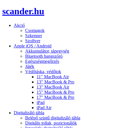
scander.hu
Akció
Csomagok
Szkenner
Szoftver
Apple iOS / Android
Akkumulátor, tápegység
Bluetooth hangszóró
Egészségmegőrzés
Játék
Védőtáska, védőtok
11" MacBook Air
13" MacBook & Pro
13" MacBook Air
15" MacBook & Pro
17" MacBook & Pro
iPad
iPad Air
Digitalizáló tábla
Belépő szintű digitalizáló tábla
Digitális tollak, pozicionálók