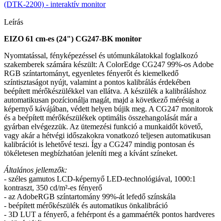
(DTK-2200) - interaktív monitor
Leírás
EIZO 61 cm-es (24") CG247-BK monitor
Nyomtatással, fényképezéssel és utómunkálatokkal foglalkozó
szakemberek számára készült: A ColorEdge CG247 99%-os Adobe
RGB színtartományt, egyenletes fényerőt és kiemelkedő
színtisztaságot nyújt, valamint a pontos kalibrálás érdekében
beépített mérőkészülékkel van ellátva. A készülék a kalibráláshoz
automatikusan pozícionálja magát, majd a következő mérésig a
képernyő kávájában, védett helyen bújik meg. A CG247 monitorok
és a beépített mérőkészülékek optimális összehangolását már a
gyárban elvégezzük. Az ütemezési funkció a munkaidőt követő,
vagy akár a hétvégi időszakokra vonatkozó teljesen automatikusan
kalibrációt is lehetővé teszi. Így a CG247 mindig pontosan és
tökéletesen megbízhatóan jeleníti meg a kívánt színeket.
Általános jellemzők:
- széles gamutos LCD-képernyő LED-technológiával, 1000:1
kontraszt, 350 cd/m²-es fényerő
- az AdobeRGB színtartomány 99%-át lefedő színskála
- beépített mérőkészülék és automatikus önkalibráció
- 3D LUT a fényerő, a fehérpont és a gammaérték pontos hardveres