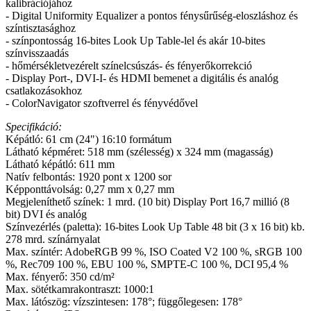
kalibrációjához
- Digital Uniformity Equalizer a pontos fénysűrűség-eloszláshoz és
színtisztasághoz
- színpontosság 16-bites Look Up Table-lel és akár 10-bites
színvisszaadás
- hőmérsékletvezérelt színelcsúszás- és fényerőkorrekció
- Display Port-, DVI-I- és HDMI bemenet a digitális és analóg
csatlakozásokhoz
- ColorNavigator szoftverrel és fényvédővel
Specifikáció:
Képátló: 61 cm (24") 16:10 formátum
Látható képméret: 518 mm (szélesség) x 324 mm (magasság)
Látható képátló: 611 mm
Natív felbontás: 1920 pont x 1200 sor
Képponttávolság: 0,27 mm x 0,27 mm
Megjeleníthető színek: 1 mrd. (10 bit) Display Port 16,7 millió (8
bit) DVI és analóg
Színvezérlés (paletta): 16-bites Look Up Table 48 bit (3 x 16 bit) kb.
278 mrd. színárnyalat
Max. színtér: AdobeRGB 99 %, ISO Coated V2 100 %, sRGB 100
%, Rec709 100 %, EBU 100 %, SMPTE-C 100 %, DCI 95,4 %
Max. fényerő: 350 cd/m²
Max. sötétkamrakontraszt: 1000:1
Max. látószög: vízszintesen: 178°; függőlegesen: 178°