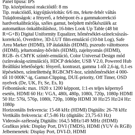
Panel típusa: IPS
Tip. középtónusú reakcióidő: 8 ms
Tip. reakcióidő, kigyújtás/eloltás: 6/6 ms, fekete-fehér váltás
Tulajdonságok: a fényerő, a fehérpont és a gammakorrekció
hardverkalibrációja, széles gamut, beépített mérőkészülék az
automatikus önkalibráláshoz, 16-bites Look Up Table (48 bit
R+G+B) Digital Uniformity Equalizer, hőmérséklet-színelcsúszás-
korrekció, Overdrive, 3D-LUT film-emuláció (10-bit Log), Safe
Area Marker (HDMI), I/P átalakítás (HDMI), pszeudo váltottsoros
(HDMI), jeltartomány-bővítés (HDMI), zajelnyomás (HDMI),
RGB- és CMYK színtér-emuláció, Color Universal Design mód
(színvakság-szimuláció), HDCP dekóder, USB V2.0, Powered Hub
Beállítási lehetőségek: fényerő, kontraszt, gamma 1-től 2,6-ig, 0,1-es
lépésekben, színtelítettség RGBCMY-hoz, színhőmérséklet 4 000-
től 10 000K°-ig, Gamut-Clipping, DUE-priority, Off Timer, OSD
nyelvek (De, UK, Fr, Se, Es, It)
Felbontások: max. 1920 x 1200 képpont, 1:1-es teljes képernyő
esetén, HDMI 60 Hz: VGA, 480i, 480p, 1080i, 720p, 1080p HDMI
50 Hz: 576i, 576p, 1080i, 720p, 1080p HDMI 30 Hz/25 Hz/24 Hz:
1080p
Horizontális frekvencia: 15-68 kHz (HDMI) Digitális: 26-78 kHz
Vertikális frekvencia: 47,5-86 Hz (digitális: 23,75-63 Hz)
Videosáv-szélesség Digitális: 164,5 MHz/149 MHz (HDMI)
Grafikus jelek: Display Port, DVI (TMDS), HDMI (YUV és RGB)
Jelbemenetek: Display Port, DVI-D, HDMI