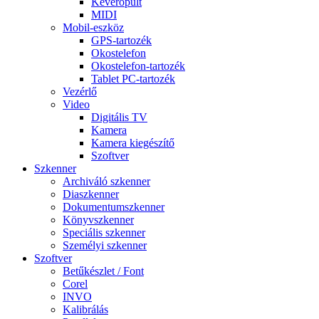
Keverőpult
MIDI
Mobil-eszköz
GPS-tartozék
Okostelefon
Okostelefon-tartozék
Tablet PC-tartozék
Vezérlő
Video
Digitális TV
Kamera
Kamera kiegészítő
Szoftver
Szkenner
Archiváló szkenner
Diaszkenner
Dokumentumszkenner
Könyvszkenner
Speciális szkenner
Személyi szkenner
Szoftver
Betűkészlet / Font
Corel
INVO
Kalibrálás