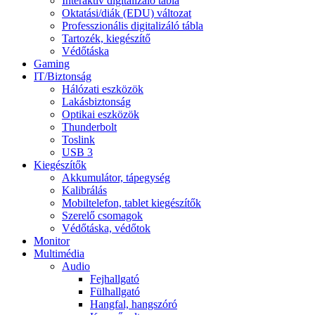
Interaktív digitalizáló tábla
Oktatási/diák (EDU) változat
Professzionális digitalizáló tábla
Tartozék, kiegészítő
Védőtáska
Gaming
IT/Biztonság
Hálózati eszközök
Lakásbiztonság
Optikai eszközök
Thunderbolt
Toslink
USB 3
Kiegészítők
Akkumulátor, tápegység
Kalibrálás
Mobiltelefon, tablet kiegészítők
Szerelő csomagok
Védőtáska, védőtok
Monitor
Multimédia
Audio
Fejhallgató
Fülhallgató
Hangfal, hangszóró